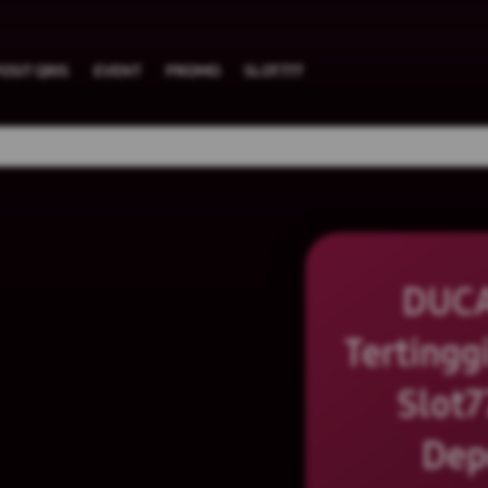
OSIT QRIS
EVENT
PROMO
SLOT777
DUCA
Tertingg
Slot7
Dep