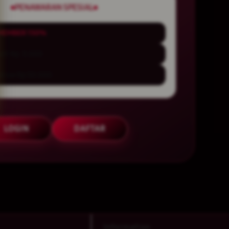
PENAWARAN SPESIAL
MEMBER 150%
it Rp. 5.000
draw Rp 50.000
LOGIN
DAFTAR
Information