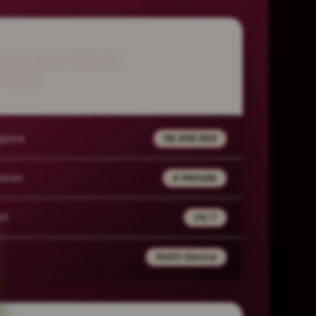
SI LINK RESMI
TOGEL
gguna
98.898.989
yaran
4 Metode
rt
24/7
Multi-Device