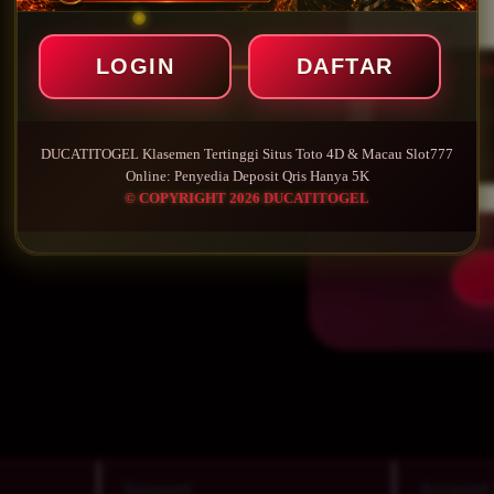
LOGIN
DAFTAR
BONUS NEW 
Minimal Depos
DUCATITOGEL Klasemen Tertinggi Situs Toto 4D & Macau Slot777
Minimal With
Online: Penyedia Deposit Qris Hanya 5K
© COPYRIGHT 2026 DUCATITOGEL
Support
Account